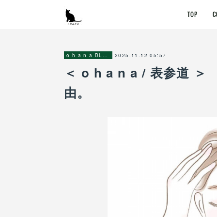
TOP
C
2025.11.12 05:57
o h a n a BLOG
＜ o h a n a / 表
由。