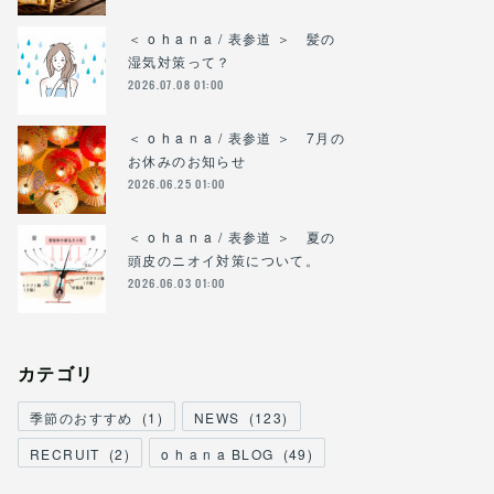
＜ o h a n a / 表参道 ＞ 髪の
湿気対策って？
2026.07.08 01:00
＜ o h a n a / 表参道 ＞ 7月の
お休みのお知らせ
2026.06.25 01:00
＜ o h a n a / 表参道 ＞ 夏の
頭皮のニオイ対策について。
2026.06.03 01:00
カテゴリ
季節のおすすめ
(
1
)
NEWS
(
123
)
RECRUIT
(
2
)
o h a n a BLOG
(
49
)