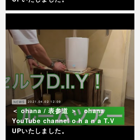
2021.04.02 12:09
NEWS
＜ ohana / 表参道 ＞ ohana
YouTube channel o h a n a T.V
UPいたしました。