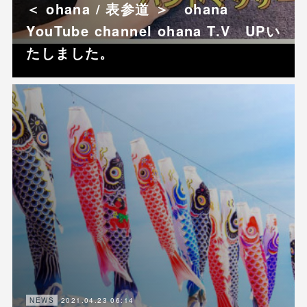
＜ ohana / 表参道 ＞ ohana
YouTube channel ohana T.V UPい
たしました。
2021.04.23 06:14
NEWS