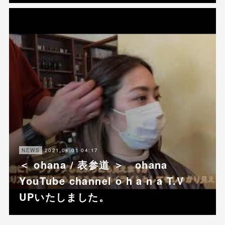
2021.04.01 04:17
NEWS
＜ ohana / 表参道 ＞ ohana
YouTube channel o h a n a T.V
UPいたしました。