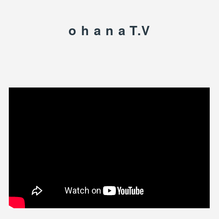
o h a n a T.V