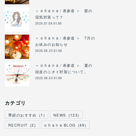
＜ o h a n a / 表参道 ＞ 髪の
湿気対策って？
2026.07.08 01:00
＜ o h a n a / 表参道 ＞ 7月の
お休みのお知らせ
2026.06.25 01:00
＜ o h a n a / 表参道 ＞ 夏の
頭皮のニオイ対策について。
2026.06.03 01:00
カテゴリ
季節のおすすめ
(
1
)
NEWS
(
123
)
RECRUIT
(
2
)
o h a n a BLOG
(
49
)