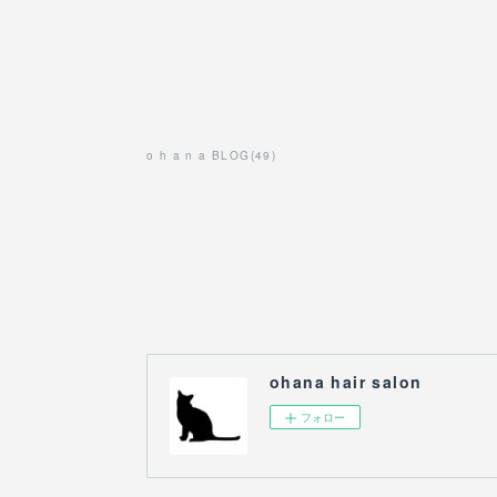
o h a n a BLOG
(
49
)
ohana hair salon
フォロー