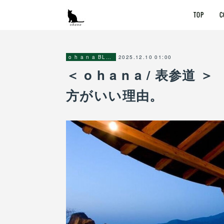
TOP
C
2025.12.10 01:00
o h a n a BLOG
＜ o h a n a / 
方がいい理由。