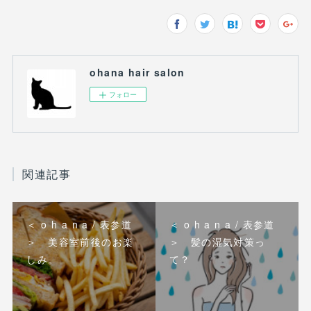
ohana hair salon
フォロー
関連記事
＜ o h a n a / 表参道
＜ o h a n a / 表参道
＞ 美容室前後のお楽
＞ 髪の湿気対策っ
しみ。
て？