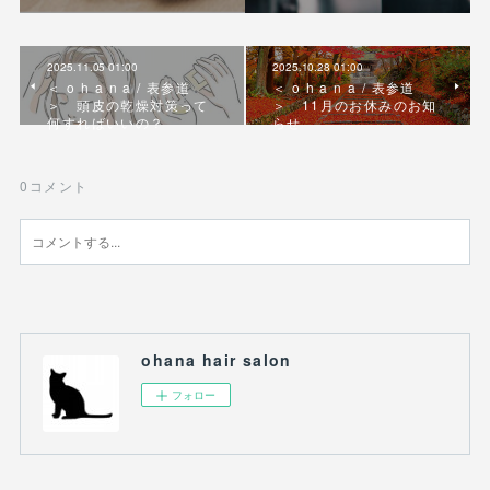
2025.11.05 01:00
2025.10.28 01:00
＜ o h a n a / 表参道
＜ o h a n a / 表参道
＞ 頭皮の乾燥対策って
＞ 11月のお休みのお知
何すればいいの？
らせ
0
コメント
ohana hair salon
フォロー