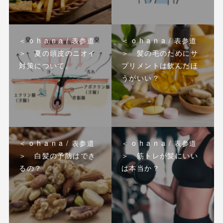
＜ o h a n a / 表参道
＜ o h a n a / 表参道
＞ 夏の頭皮のニオイ
＞ 髪の毛のためにサ
対策について。
プリメントは飲んだほ
うがいい？
＜ o h a n a / 表参道
＜ o h a n a / 表参道
＞ 白髪の予防はでき
＞ 筋トレが髪にいい
るの？
は本当か？