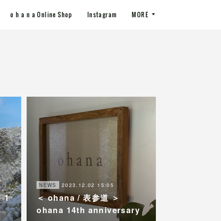
o h a n a Online Shop
Instagram
MORE
2023.12.02 15:05
NEWS
 1
＜ ohana / 表参道 ＞
ohana 14th anniversary