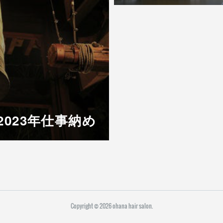
 2023年仕事納め
Copyright ©
2026
ohana hair salon
.