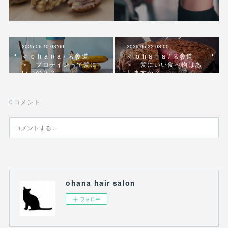
2025.06.10 03:00
2025.05.22 03:00
＜ o h a n a / 表参道
＜ o h a n a / 表参道
＞ プロテインって髪に
＞ 髪にいい食べ物はあ
いいの？？
りますか？
0
コメント
ohana hair salon
フォロー