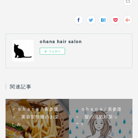
ohana hair salon
フォロー
関連記事
＜ o h a n a / 表参道
＜ o h a n a / 表参道
＞ 美容室前後のお楽
＞ 髪の湿気対策っ
しみ。
て？