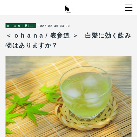
2025.05.30 03:00
o h a n a BLOG
＜ o h a n a / 表参道 ＞ 白髪に効く飲み
物はありますか？