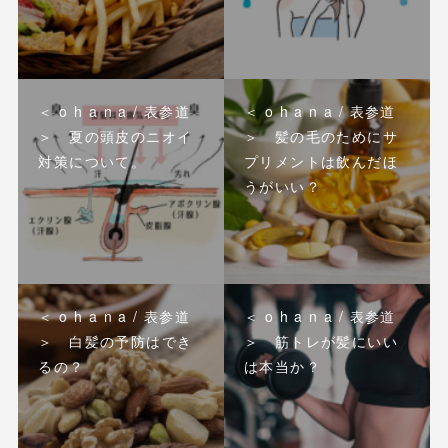
＜ o h a n a / 表参道
＜ o h a n a / 表参道
＞ 夏の頭皮のニオイ
＞ 髪の毛のためにサ
対策について。
プリメントは飲んだほ
うがいい？
＜ o h a n a / 表参道
＜ o h a n a / 表参道
＞ 白髪の予防はでき
＞ 筋トレが髪にいい
るの？
は本当か？