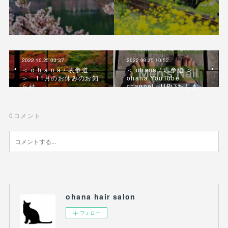
2022.10.25 03:37
2022.09.30 10:52
＜ o h a n a / 表参道
＜ ohana / 表参道 ＞
＞ 11月のお休みのお知
ohana YouTube
らせ
channel UPいたしま…
0
コメント
ohana hair salon
フォロー