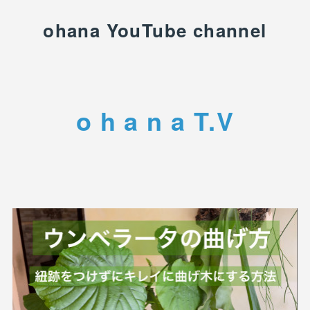
ohana YouTube channel
o h a n a T.V