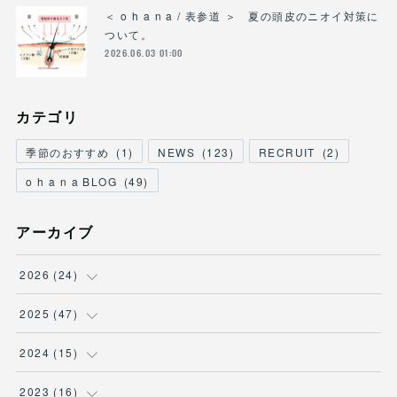
＜ o h a n a / 表参道 ＞ 夏の頭皮のニオイ対策に
ついて。
2026.06.03 01:00
カテゴリ
季節のおすすめ
(
1
)
NEWS
(
123
)
RECRUIT
(
2
)
o h a n a BLOG
(
49
)
アーカイブ
2026
(
24
)
(
3
)
2025
(
47
)
(
2
)
(
7
)
2024
(
15
)
(
3
)
(
5
)
(
2
)
2023
(
16
)