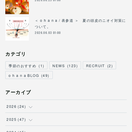
＜ o h a n a / 表参道 ＞ 夏の頭皮のニオイ対策に
ついて。
2026.06.03 01:00
カテゴリ
季節のおすすめ
(
1
)
NEWS
(
123
)
RECRUIT
(
2
)
o h a n a BLOG
(
49
)
アーカイブ
2026
(
24
)
(
3
)
2025
(
47
)
(
2
)
(
7
)