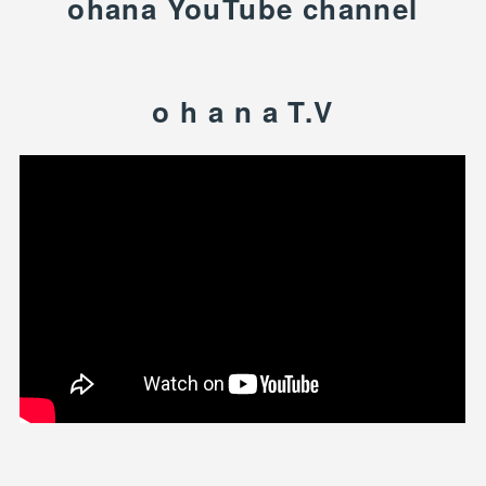
ohana YouTube channel
o h a n a T.V