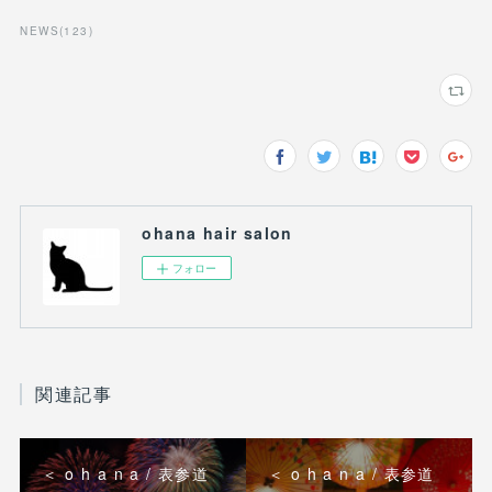
NEWS
(
123
)
ohana hair salon
フォロー
関連記事
＜ o h a n a / 表参道
＜ o h a n a / 表参道