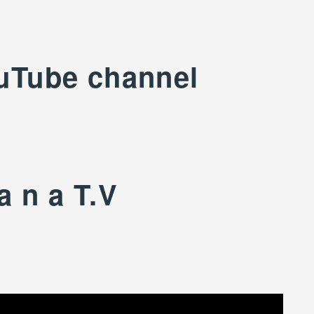
uTube channel
a n a T.V