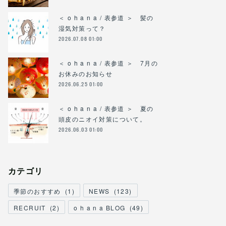
＜ o h a n a / 表参道 ＞ 髪の
湿気対策って？
2026.07.08 01:00
＜ o h a n a / 表参道 ＞ 7月の
お休みのお知らせ
2026.06.25 01:00
＜ o h a n a / 表参道 ＞ 夏の
頭皮のニオイ対策について。
2026.06.03 01:00
カテゴリ
季節のおすすめ
(
1
)
NEWS
(
123
)
RECRUIT
(
2
)
o h a n a BLOG
(
49
)