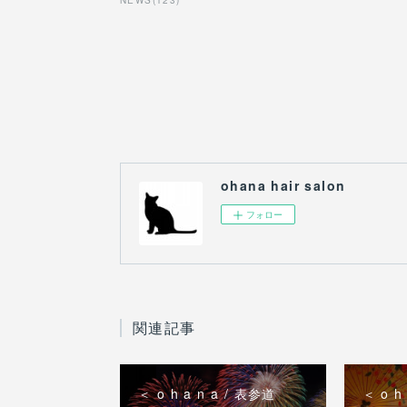
NEWS
(
123
)
ohana hair salon
フォロー
関連記事
＜ o h a n a / 表参道
＜ o h